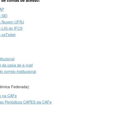
o de contas de acesso:
DAP
o SEI
 a Nuvem UFRJ
o LIG do IFCS
 osTicket
itucional
 da caixa de e-mail
 correio institucional
êmica Federada):
ro na CAFe
 ao Periódicos CAPES via CAFe