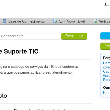
Usu
Base de Conhecimento
Abrir Novo Ticket
Verific
Pesquisar
Ve
e Suporte TIC
Per
Como
ágina o catálogo de serviços da TIC que contém as
corr
Cad
para que possamos agilizar o seu atendimento.
Guia
Peri
Out
Ho
oto