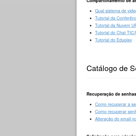
Compartilhamento de ar
Qual sistema de vide
Tutorial da Conferê
Tutorial da Nuvem U
Tutorial do Chat TIC
Tutorial do Eduplay
Catálogo de S
Recuperação de senhas
Como recuperar a sen
Como recuperar senh
Alteração do email 