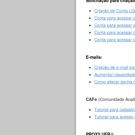
Solicitação para criaçã
Criação de Conta L
Conta para acessar 
Conta para acessar
Conta para acessar 
Conta para acessar o
E-mails:
Criação de e-mail inst
Aumentar capacidade
Como alterar senha do
CAFe
(Comunidade Acad
Tutorial para cadast
Tutorial para acesso
PROXY UFRJ: