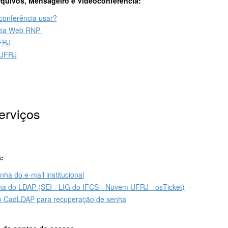
quivos, Mensageiro e Videoconferência:
conferência usar?
ncia Web RNP
FRJ
/UFRJ
erviços
:
ha do e-mail institucional
a do LDAP (SEI - LIG do IFCS - Nuvem UFRJ - osTicket)
no CadLDAP para recuperação de senha