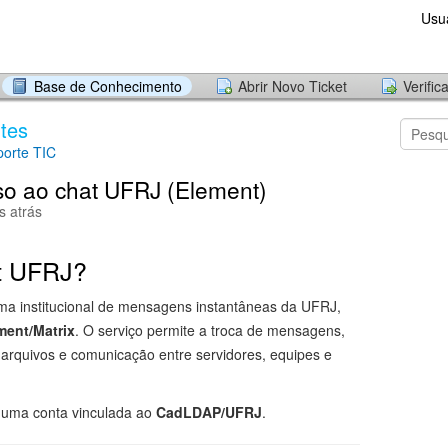
Usu
Base de Conhecimento
Abrir Novo Ticket
Verific
tes
orte TIC
sso ao chat UFRJ (Element)
s atrás
t UFRJ?
rma institucional de mensagens instantâneas da UFRJ,
ment/Matrix
. O serviço permite a troca de mensagens,
e arquivos e comunicação entre servidores, equipes e
.
 uma conta vinculada ao
CadLDAP/UFRJ
.