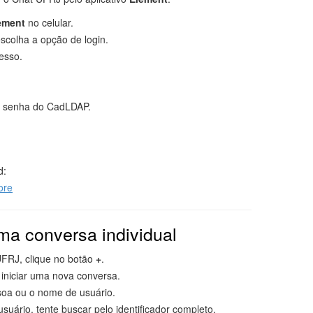
ement
no celular.
 escolha a opção de login.
cesso.
e senha do CadLDAP.
d:
ore
ma conversa individual
UFRJ, clique no botão
+
.
iniciar uma nova conversa.
soa ou o nome de usuário.
suário, tente buscar pelo identificador completo.