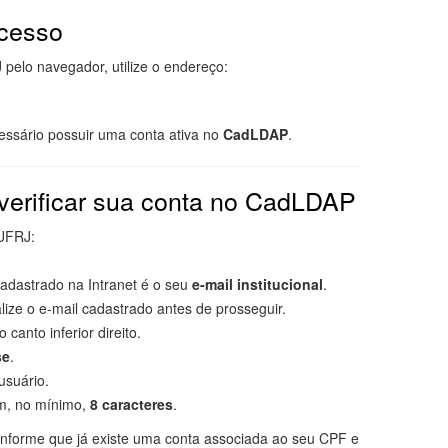
cesso
pelo navegador, utilize o endereço:
essário possuir uma conta ativa no
CadLDAP
.
verificar sua conta no CadLDAP
 UFRJ:
 cadastrado na Intranet é o seu
e-mail institucional
.
lize o e-mail cadastrado antes de prosseguir.
o canto inferior direito.
se
.
suário.
m, no mínimo,
8 caracteres
.
informe que já existe uma conta associada ao seu CPF e