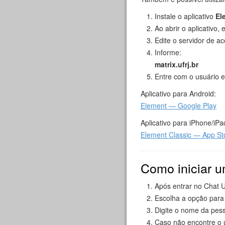
Instale o aplicativo
El
Ao abrir o aplicativo,
Edite o servidor de a
Informe:
matrix.ufrj.br
Entre com o usuário 
Aplicativo para Android:
Element — Google Play
Aplicativo para iPhone/iPa
Element Classic — App St
Como iniciar u
Após entrar no Chat 
Escolha a opção para 
Digite o nome da pes
Caso não encontre o u