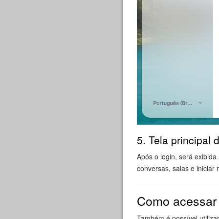
5. Tela principal
Após o login, será exibida
conversas, salas e inicia
Como acessar p
Também é possível utiliza