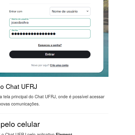
 do Chat UFRJ
 a tela principal do Chat UFRJ, onde é possível acessar
r novas comunicações.
elo celular
r o Chat UFRJ pelo aplicativo
Element
.