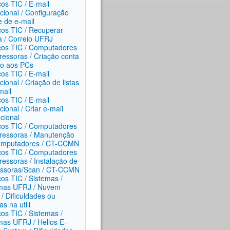
ços TIC / E-mail
ucional / Configuração
e de e-mail
ços TIC / Recuperar
 / Correio UFRJ
ços TIC / Computadores
ressoras / Criação conta
o aos PCs
ços TIC / E-mail
ucional / Criação de listas
mail
ços TIC / E-mail
ucional / Criar e-mail
ucional
ços TIC / Computadores
ressoras / Manutenção
omputadores / CT-CCMN
ços TIC / Computadores
ressoras / Instalação de
ssoras/Scan / CT-CCMN
ços TIC / Sistemas /
mas UFRJ / Nuvem
/ Dificuldades ou
s na utili
ços TIC / Sistemas /
mas UFRJ / Helios E-