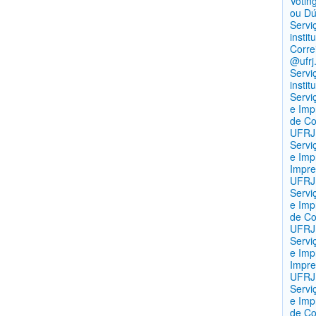
Votin
ou Dúv
Servi
insti
Corre
@ufrj
Servi
instit
Servi
e Imp
de C
UFRJ
Servi
e Imp
Impre
UFRJ
Servi
e Imp
de Co
UFRJ
Servi
e Imp
Impre
UFRJ
Servi
e Imp
de Co