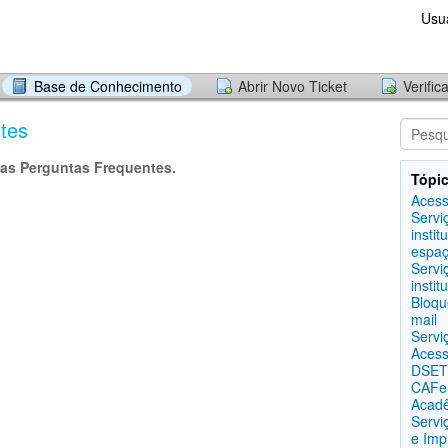
Usu
Base de Conhecimento
Abrir Novo Ticket
Verific
tes
as Perguntas Frequentes.
Tópic
Acess
Servi
instit
espaç
Servi
instit
Bloqu
mail
Servi
Acess
DSETI
CAFe
Acad
Servi
e Imp