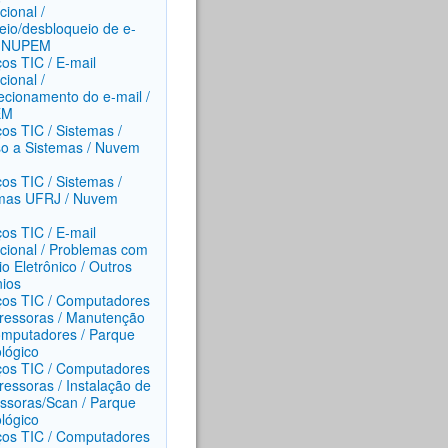
ucional /
eio/desbloqueio de e-
/ NUPEM
ços TIC / E-mail
ucional /
ecionamento do e-mail /
EM
ços TIC / Sistemas /
o a Sistemas / Nuvem
ços TIC / Sistemas /
mas UFRJ / Nuvem
ços TIC / E-mail
tucional / Problemas com
io Eletrônico / Outros
ios
ços TIC / Computadores
ressoras / Manutenção
mputadores / Parque
lógico
ços TIC / Computadores
ressoras / Instalação de
ssoras/Scan / Parque
lógico
ços TIC / Computadores