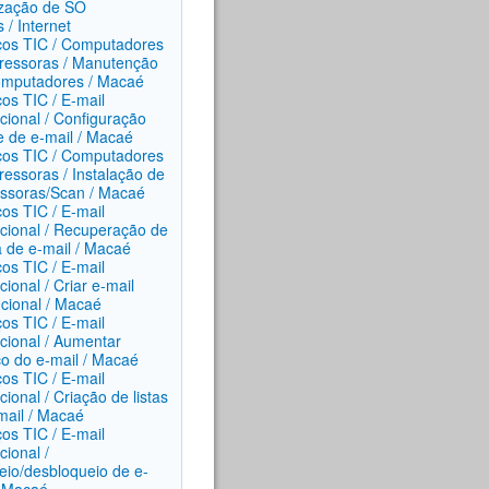
ização de SO
 / Internet
ços TIC / Computadores
ressoras / Manutenção
mputadores / Macaé
ços TIC / E-mail
ucional / Configuração
te de e-mail / Macaé
ços TIC / Computadores
ressoras / Instalação de
ssoras/Scan / Macaé
ços TIC / E-mail
tucional / Recuperação de
 de e-mail / Macaé
ços TIC / E-mail
ucional / Criar e-mail
tucional / Macaé
ços TIC / E-mail
ucional / Aumentar
o do e-mail / Macaé
ços TIC / E-mail
ucional / Criação de listas
mail / Macaé
ços TIC / E-mail
ucional /
eio/desbloqueio de e-