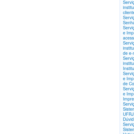
Servi
instit
client
Servi
Senha
Servi
e Imp
acess
Servi
instit
de e-
Servi
instit
Instit
Servi
e Imp
de C
Servi
e Imp
Impre
Servi
Siste
UFRJ 
Dúvida
Servi
Siste