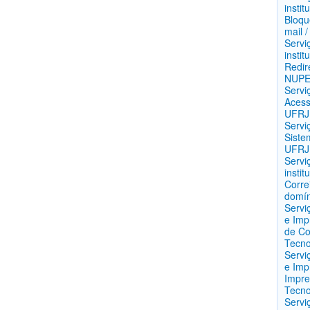
instit
Bloqu
mail 
Servi
instit
Redir
NUP
Servi
Acess
UFRJ
Servi
Siste
UFRJ
Servi
insti
Corre
domín
Servi
e Imp
de Co
Tecno
Servi
e Imp
Impre
Tecno
Servi