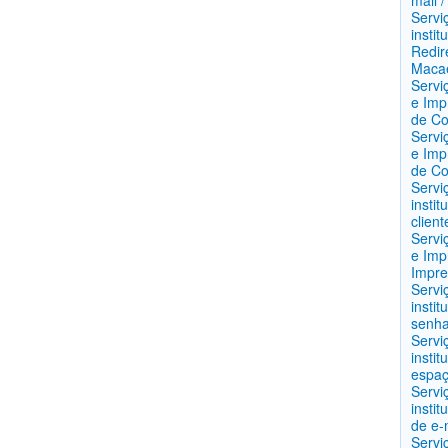
mail 
Servi
instit
Redir
Maca
Servi
e Imp
de C
Servi
e Imp
de C
Servi
instit
clien
Servi
e Imp
Impre
Servi
insti
senha
Servi
instit
espaç
Servi
instit
de e-
Servi