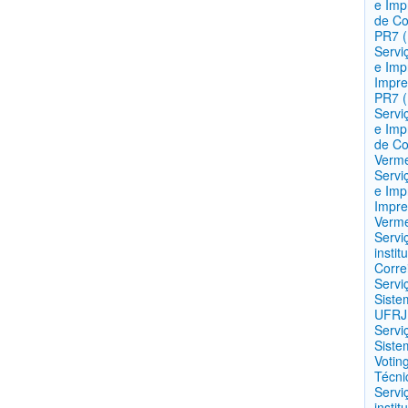
e Imp
de Co
PR7 
Servi
e Imp
Impre
PR7 
Servi
e Imp
de Co
Verm
Servi
e Imp
Impre
Verm
Servi
insti
Corre
Servi
Siste
UFRJ 
Servi
Siste
Votin
Técni
Servi
insti