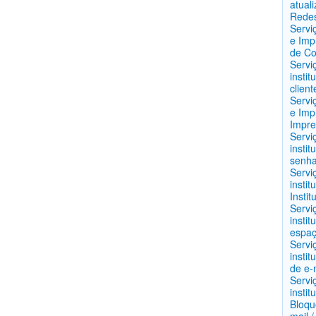
atual
Redes
Servi
e Imp
de Co
Servi
instit
clien
Servi
e Imp
Impre
Servi
insti
senha
Servi
instit
Insti
Servi
instit
espaç
Servi
instit
de e-
Servi
instit
Bloqu