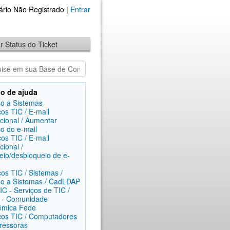
ário Não Registrado |
Entrar
ar Status do Ticket
o de ajuda
o a Sistemas
ços TIC / E-mail
ucional / Aumentar
o do e-mail
ços TIC / E-mail
ucional /
eio/desbloqueio de e-
ços TIC / Sistemas /
o a Sistemas / CadLDAP
C - Serviços de TIC /
 - Comunidade
êmica Fede
ços TIC / Computadores
ressoras