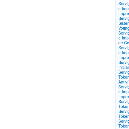
Servi
e Imp
Impre
Servi
Siste
Votin
Servi
e Imp
de Co
Servi
e Imp
Impre
Servi
Inici
Servi
Token
Antiví
Servi
e Imp
Impre
Servi
Token
Servi
Token
Servi
Token