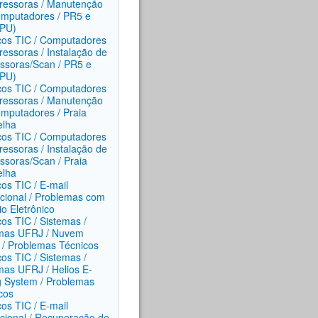
ressoras / Manutenção
mputadores / PR5 e
(PU)
ços TIC / Computadores
ressoras / Instalação de
ssoras/Scan / PR5 e
(PU)
ços TIC / Computadores
ressoras / Manutenção
mputadores / Praia
elha
ços TIC / Computadores
ressoras / Instalação de
ssoras/Scan / Praia
elha
ços TIC / E-mail
tucional / Problemas com
io Eletrônico
ços TIC / Sistemas /
mas UFRJ / Nuvem
/ Problemas Técnicos
ços TIC / Sistemas /
mas UFRJ / Helios E-
g System / Problemas
cos
ços TIC / E-mail
tucional / Recuperação de