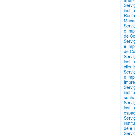
mail 
Servi
instit
Redir
Maca
Servi
e Imp
de C
Servi
e Imp
de C
Servi
instit
clien
Servi
e Imp
Impre
Servi
insti
senha
Servi
instit
espaç
Servi
instit
de e-
Servi