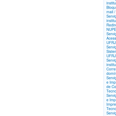
instit
Bloqu
mail 
Servi
instit
Redir
NUP
Servi
Acess
UFRJ
Servi
Siste
UFRJ
Servi
insti
Corre
domín
Servi
e Imp
de Co
Tecno
Servi
e Imp
Impre
Tecno
Servi