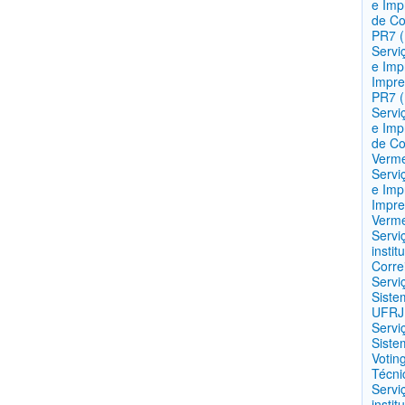
e Imp
de Co
PR7 
Servi
e Imp
Impre
PR7 
Servi
e Imp
de Co
Verm
Servi
e Imp
Impre
Verm
Servi
insti
Corre
Servi
Siste
UFRJ 
Servi
Siste
Votin
Técni
Servi
insti