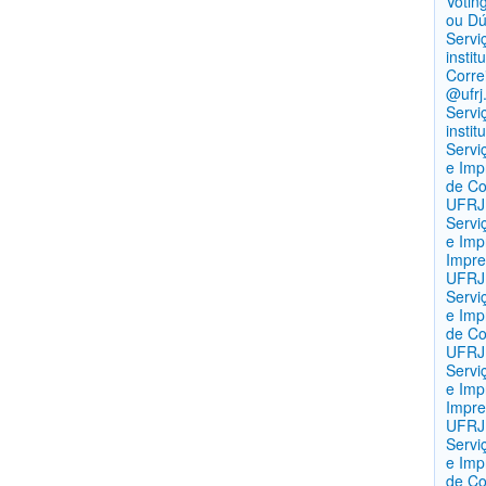
Votin
ou Dúv
Servi
insti
Corre
@ufrj
Servi
instit
Servi
e Imp
de C
UFRJ
Servi
e Imp
Impre
UFRJ
Servi
e Imp
de Co
UFRJ
Servi
e Imp
Impre
UFRJ
Servi
e Imp
de Co