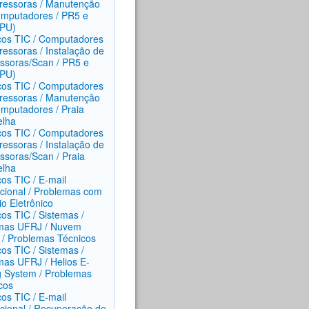
ressoras / Manutenção
mputadores / PR5 e
(PU)
ços TIC / Computadores
ressoras / Instalação de
ssoras/Scan / PR5 e
(PU)
ços TIC / Computadores
ressoras / Manutenção
mputadores / Praia
elha
ços TIC / Computadores
ressoras / Instalação de
ssoras/Scan / Praia
elha
ços TIC / E-mail
tucional / Problemas com
io Eletrônico
ços TIC / Sistemas /
mas UFRJ / Nuvem
/ Problemas Técnicos
ços TIC / Sistemas /
mas UFRJ / Helios E-
g System / Problemas
cos
ços TIC / E-mail
tucional / Recuperação de