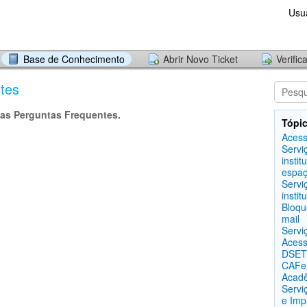
Usu
Base de Conhecimento
Abrir Novo Ticket
Verific
tes
as Perguntas Frequentes.
Tópic
Acess
Servi
instit
espaç
Servi
instit
Bloqu
mail
Servi
Acess
DSETI
CAFe
Acad
Servi
e Imp