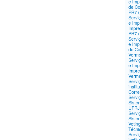
e Imp
de Co
PR7 
Servi
e Imp
Impre
PR7 
Servi
e Imp
de Co
Verm
Servi
e Imp
Impre
Verm
Servi
insti
Corre
Servi
Siste
UFRJ 
Servi
Siste
Votin
Técni
Servi
insti