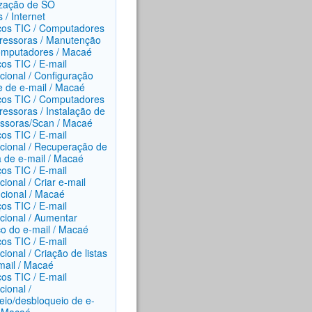
ização de SO
 / Internet
ços TIC / Computadores
ressoras / Manutenção
mputadores / Macaé
ços TIC / E-mail
ucional / Configuração
te de e-mail / Macaé
ços TIC / Computadores
ressoras / Instalação de
ssoras/Scan / Macaé
ços TIC / E-mail
tucional / Recuperação de
 de e-mail / Macaé
ços TIC / E-mail
ucional / Criar e-mail
tucional / Macaé
ços TIC / E-mail
ucional / Aumentar
o do e-mail / Macaé
ços TIC / E-mail
ucional / Criação de listas
mail / Macaé
ços TIC / E-mail
ucional /
eio/desbloqueio de e-