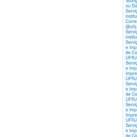
Votin
ou Dúv
Servi
insti
Corre
@ufrj
Servi
instit
Servi
e Imp
de C
UFRJ
Servi
e Imp
Impre
UFRJ
Servi
e Imp
de Co
UFRJ
Servi
e Imp
Impre
UFRJ
Servi
e Imp
de Co