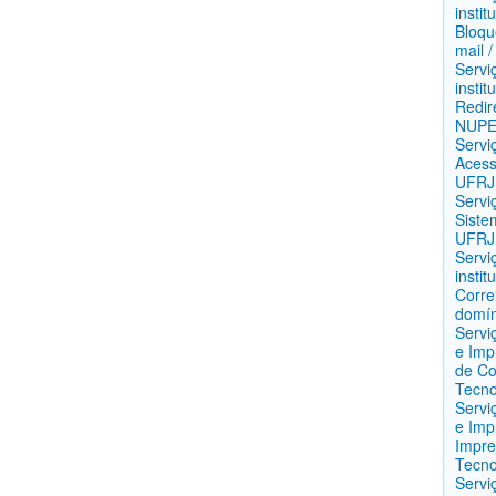
instit
Bloqu
mail 
Servi
instit
Redir
NUP
Servi
Acess
UFRJ
Servi
Siste
UFRJ
Servi
insti
Corre
domín
Servi
e Imp
de Co
Tecno
Servi
e Imp
Impre
Tecno
Servi