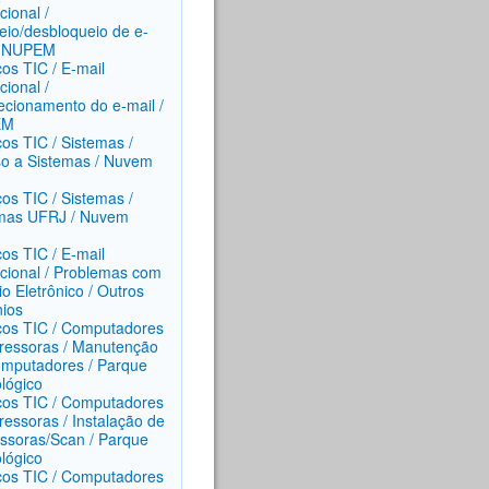
ucional /
eio/desbloqueio de e-
/ NUPEM
ços TIC / E-mail
ucional /
ecionamento do e-mail /
EM
ços TIC / Sistemas /
o a Sistemas / Nuvem
ços TIC / Sistemas /
mas UFRJ / Nuvem
ços TIC / E-mail
tucional / Problemas com
io Eletrônico / Outros
ios
ços TIC / Computadores
ressoras / Manutenção
mputadores / Parque
lógico
ços TIC / Computadores
ressoras / Instalação de
ssoras/Scan / Parque
lógico
ços TIC / Computadores