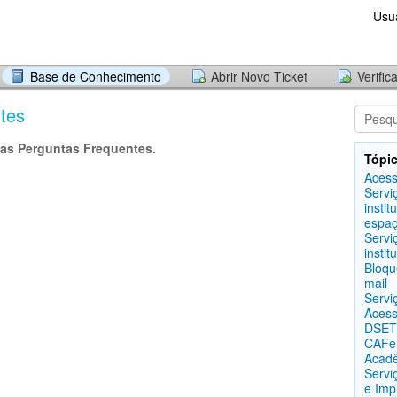
Usu
Base de Conhecimento
Abrir Novo Ticket
Verific
tes
as Perguntas Frequentes.
Tópic
Acess
Servi
instit
espaç
Servi
instit
Bloqu
mail
Servi
Acess
DSETI
CAFe
Acad
Servi
e Imp