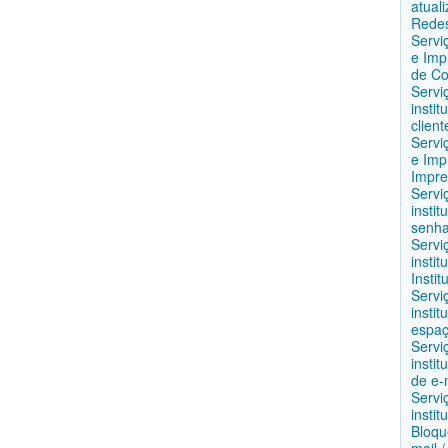
atual
Redes
Servi
e Imp
de Co
Servi
instit
clien
Servi
e Imp
Impre
Servi
insti
senha
Servi
instit
Insti
Servi
instit
espaç
Servi
instit
de e-
Servi
instit
Bloqu