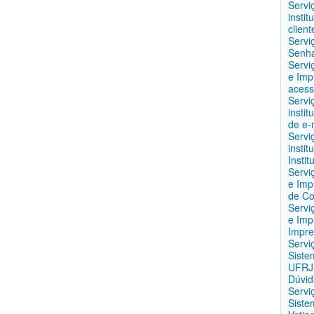
Servi
instit
client
Servi
Senha
Servi
e Imp
acess
Servi
instit
de e-
Servi
instit
Instit
Servi
e Imp
de C
Servi
e Imp
Impre
Servi
Siste
UFRJ 
Dúvida
Servi
Siste