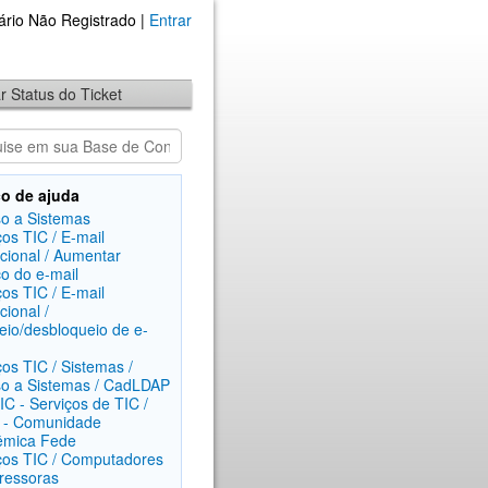
ário Não Registrado |
Entrar
ar Status do Ticket
o de ajuda
o a Sistemas
ços TIC / E-mail
ucional / Aumentar
o do e-mail
ços TIC / E-mail
ucional /
eio/desbloqueio de e-
ços TIC / Sistemas /
o a Sistemas / CadLDAP
C - Serviços de TIC /
 - Comunidade
êmica Fede
ços TIC / Computadores
ressoras