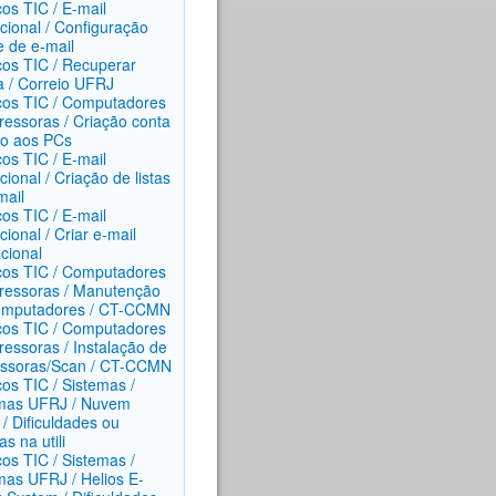
ços TIC / E-mail
ucional / Configuração
e de e-mail
ços TIC / Recuperar
 / Correio UFRJ
ços TIC / Computadores
ressoras / Criação conta
o aos PCs
ços TIC / E-mail
ucional / Criação de listas
mail
ços TIC / E-mail
ucional / Criar e-mail
ucional
ços TIC / Computadores
ressoras / Manutenção
omputadores / CT-CCMN
ços TIC / Computadores
ressoras / Instalação de
ssoras/Scan / CT-CCMN
ços TIC / Sistemas /
mas UFRJ / Nuvem
/ Dificuldades ou
s na utili
ços TIC / Sistemas /
mas UFRJ / Helios E-