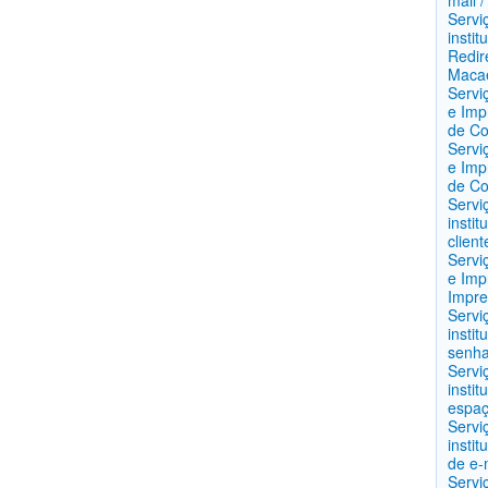
mail 
Servi
instit
Redir
Maca
Servi
e Imp
de C
Servi
e Imp
de C
Servi
instit
clien
Servi
e Imp
Impre
Servi
insti
senha
Servi
instit
espaç
Servi
instit
de e-
Servi