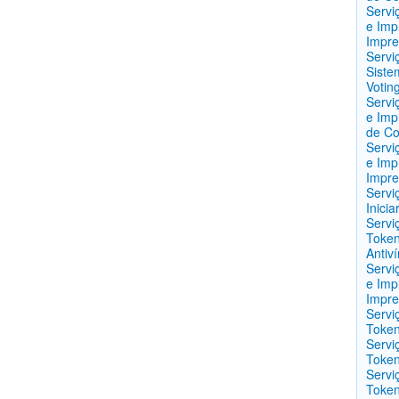
Servi
e Imp
Impre
Servi
Siste
Votin
Servi
e Imp
de Co
Servi
e Imp
Impre
Servi
Inici
Servi
Token
Antiví
Servi
e Imp
Impre
Servi
Token
Servi
Token
Servi
Token