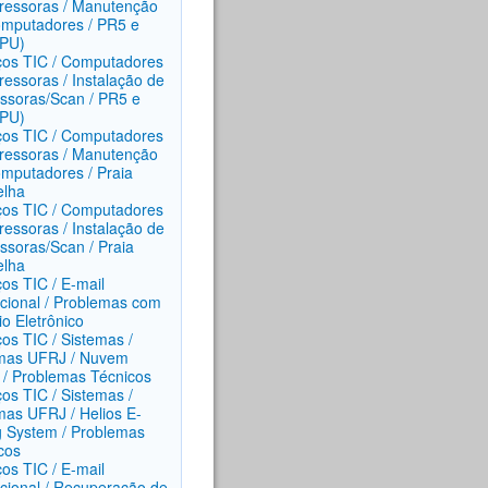
ressoras / Manutenção
mputadores / PR5 e
(PU)
ços TIC / Computadores
ressoras / Instalação de
ssoras/Scan / PR5 e
(PU)
ços TIC / Computadores
ressoras / Manutenção
mputadores / Praia
elha
ços TIC / Computadores
ressoras / Instalação de
ssoras/Scan / Praia
elha
ços TIC / E-mail
tucional / Problemas com
io Eletrônico
ços TIC / Sistemas /
mas UFRJ / Nuvem
/ Problemas Técnicos
ços TIC / Sistemas /
mas UFRJ / Helios E-
g System / Problemas
cos
ços TIC / E-mail
tucional / Recuperação de