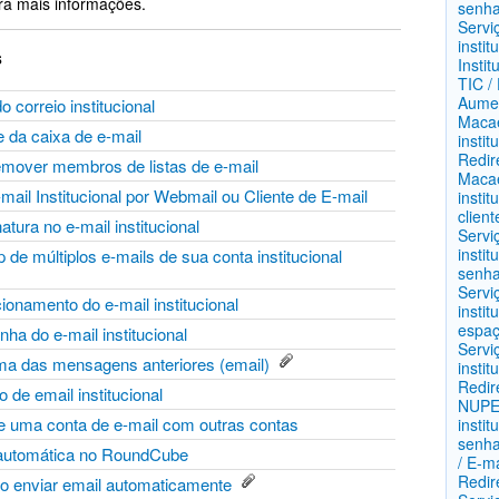
ra mais informações.
senha
Servi
instit
s
Insti
TIC / 
Aumen
o correio institucional
Maca
 da caixa de e-mail
instit
Redir
emover membros de listas de e-mail
Maca
ail Institucional por Webmail ou Cliente de E-mail
instit
clien
tura no e-mail institucional
Servi
insti
de múltiplos e-mails de sua conta institucional
senha
Servi
cionamento do e-mail institucional
instit
espaç
ha do e-mail institucional
Servi
ma das mensagens anteriores (email)
instit
Redir
o de email institucional
NUP
de uma conta de e-mail com outras contas
insti
senha
a automática no RoundCube
/ E-ma
Redir
o enviar email automaticamente