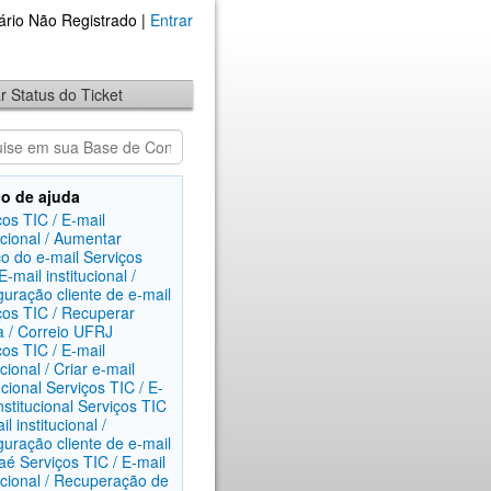
ário Não Registrado |
Entrar
ar Status do Ticket
o de ajuda
ços TIC / E-mail
ucional / Aumentar
o do e-mail
Serviços
E-mail institucional /
guração cliente de e-mail
ços TIC / Recuperar
 / Correio UFRJ
ços TIC / E-mail
ucional / Criar e-mail
ucional
Serviços TIC / E-
nstitucional
Serviços TIC
il institucional /
guração cliente de e-mail
aé
Serviços TIC / E-mail
tucional / Recuperação de