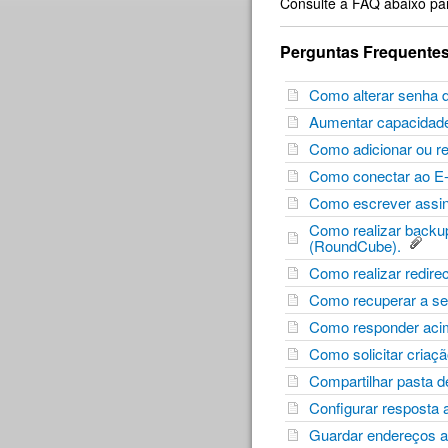
Consulte a FAQ abaixo pa
Perguntas Frequente
Como alterar senha d
Aumentar capacidade
Como adicionar ou r
Como conectar ao E-m
Como escrever assina
Como realizar backup 
(RoundCube).
Como realizar redire
Como recuperar a sen
Como responder aci
Como solicitar criaçã
Compartilhar pasta 
Configurar respost
Guardar endereços a