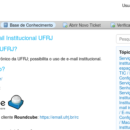
Usu
Base de Conhecimento
Abrir Novo Ticket
Verific
il Institucional UFRJ
 UFRJ?
Tópic
Servi
rônico da UFRJ; possibilita o uso de e-mail institucional.
instit
o?
espaç
TIC / 
Confi
r/
Servi
:
Senha
Servi
instit
Instit
mail i
/ E-ma
 cliente
Roundcube
:
https://email.ufrj.br/rc
Confi
/ Mac
insti