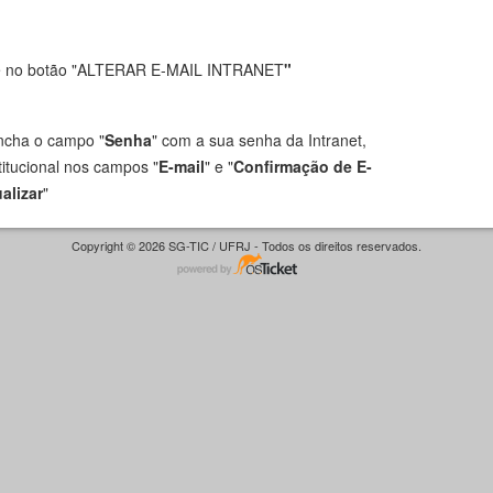
que no botão "ALTERAR E-MAIL INTRANET
"
encha o campo "
Senha
" com a sua senha da Intranet,
stitucional nos campos "
E-mail
" e "
Confirmação de E-
alizar
"
Copyright © 2026 SG-TIC / UFRJ - Todos os direitos reservados.