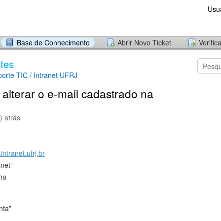
Usu
Base de Conhecimento
Abrir Novo Ticket
Verific
tes
orte TIC / Intranet UFRJ
alterar o e-mail cadastrado na
) atrás
ntranet.ufrj.br
anet”
nha
nta”