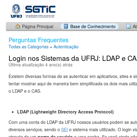
Página Principal
Base de Conhecimento
Ab
Perguntas Frequentes
Todas as Categorias
»
Autenticação
Login nos Sistemas da UFRJ: LDAP e C
Última atualização 4 ano(s) atrás
Existem diversas formas de se autenticar em aplicativos, sites e 
tentar mostrar aqui de maneira bem simplificada os dois mais uti
o LDAP e o CAS.
LDAP (Lightweight Directory Access Protocol)
Com uma conta do LDAP da UFRJ nossos usuários podem se aut
diversos serviços, sendo o
SEI
o sistema mais utilizado. O login v
através de um
nome de usuário
e uma senha. Se você ainda não